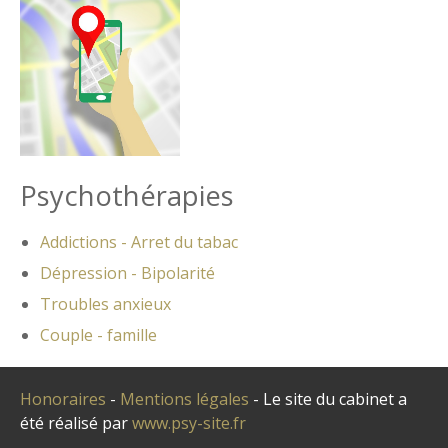
Psychothérapies
Addictions - Arret du tabac
Dépression - Bipolarité
Troubles anxieux
Couple - famille
Honoraires
-
Mentions légales
- Le site du cabinet a
été réalisé par
www.psy-site.fr